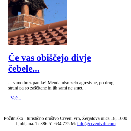
MOD_JTCS_VIEW_ARTICLE_LINK
MOD_JTCS_VIEW_FULL_IMAGE
Če vas obiščejo divje
čebele...
... samo brez panike! Menda niso zelo agresivne, po drugi
strani pa so zaščitene in jih sami ne smet...
Več...
Počitniško - turistično društvo Crveni vrh, Žerjalova ulica 18, 1000
Ljubljana. T: 386 51 634 775 M:
info@crvenivrh.com