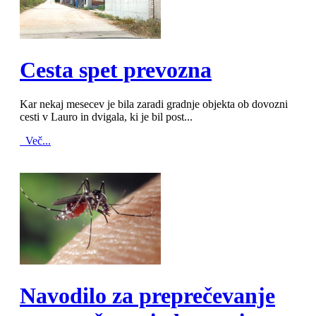
MOD_JTCS_VIEW_ARTICLE_LINK
MOD_JTCS_VIEW_FULL_IMAGE
Cesta spet prevozna
Kar nekaj mesecev je bila zaradi gradnje objekta ob dovozni
cesti v Lauro in dvigala, ki je bil post...
Več...
MOD_JTCS_VIEW_ARTICLE_LINK
MOD_JTCS_VIEW_FULL_IMAGE
Navodilo za preprečevanje