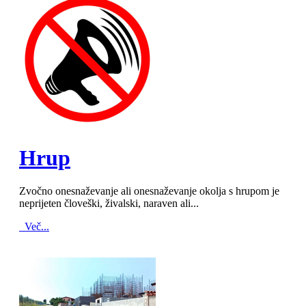
MOD_JTCS_VIEW_ARTICLE_LINK
MOD_JTCS_VIEW_FULL_IMAGE
Hrup
Zvočno onesnaževanje ali onesnaževanje okolja s hrupom je
neprijeten človeški, živalski, naraven ali...
Več...