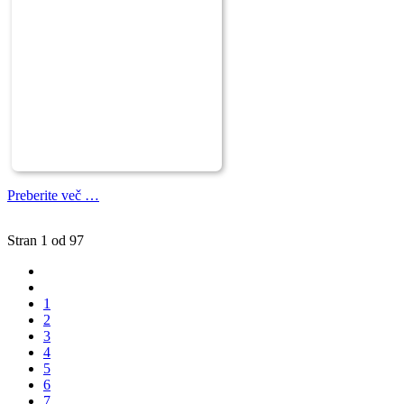
Preberite več …
Stran 1 od 97
1
2
3
4
5
6
7