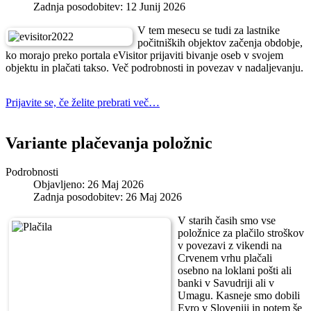
Zadnja posodobitev: 12 Junij 2026
V tem mesecu se tudi za lastnike
počitniških objektov začenja obdobje,
ko morajo preko portala eVisitor prijaviti bivanje oseb v svojem
objektu in plačati takso. Več podrobnosti in povezav v nadaljevanju.
Prijavite se, če želite prebrati več…
Variante plačevanja položnic
Podrobnosti
Objavljeno: 26 Maj 2026
Zadnja posodobitev: 26 Maj 2026
V starih časih smo vse
položnice za plačilo stroškov
v povezavi z vikendi na
Crvenem vrhu plačali
osebno na loklani pošti ali
banki v Savudriji ali v
Umagu. Kasneje smo dobili
Evro v Sloveniji in potem še