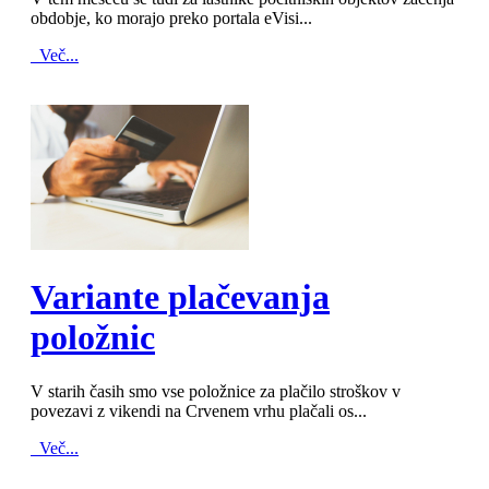
obdobje, ko morajo preko portala eVisi...
Več...
MOD_JTCS_VIEW_ARTICLE_LINK
MOD_JTCS_VIEW_FULL_IMAGE
Variante plačevanja
položnic
V starih časih smo vse položnice za plačilo stroškov v
povezavi z vikendi na Crvenem vrhu plačali os...
Več...