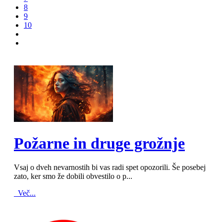
8
9
10
MOD_JTCS_VIEW_ARTICLE_LINK
MOD_JTCS_VIEW_FULL_IMAGE
Požarne in druge grožnje
Vsaj o dveh nevarnostih bi vas radi spet opozorili. Še posebej
zato, ker smo že dobili obvestilo o p...
Več...