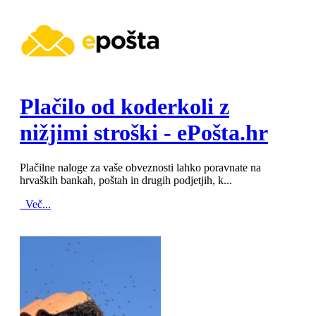
MOD_JTCS_VIEW_ARTICLE_LINK
MOD_JTCS_VIEW_FULL_IMAGE
Plačilo od koderkoli z
nižjimi stroški - ePošta.hr
Plačilne naloge za vaše obveznosti lahko poravnate na
hrvaških bankah, poštah in drugih podjetjih, k...
Več...