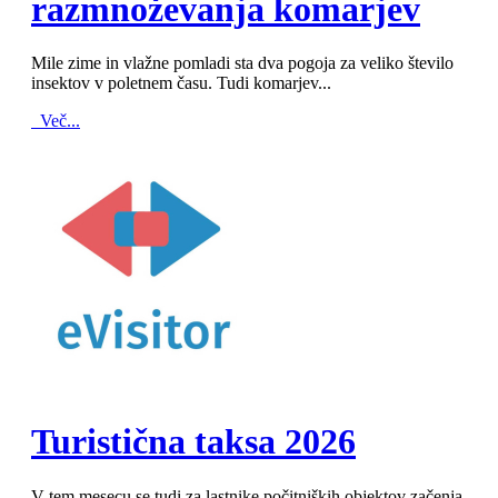
razmnoževanja komarjev
Mile zime in vlažne pomladi sta dva pogoja za veliko število
insektov v poletnem času. Tudi komarjev...
Več...
MOD_JTCS_VIEW_ARTICLE_LINK
MOD_JTCS_VIEW_FULL_IMAGE
Turistična taksa 2026
V tem mesecu se tudi za lastnike počitniških objektov začenja