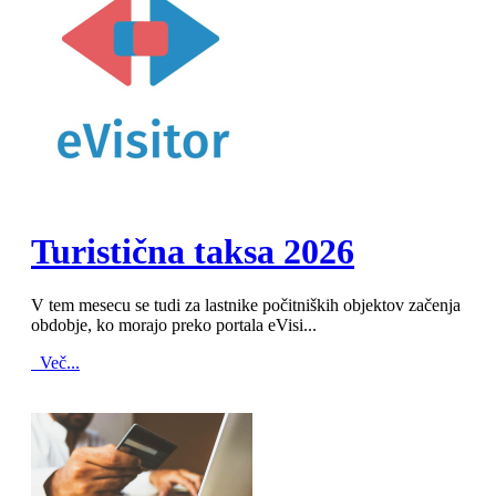
MOD_JTCS_VIEW_ARTICLE_LINK
MOD_JTCS_VIEW_FULL_IMAGE
Turistična taksa 2026
V tem mesecu se tudi za lastnike počitniških objektov začenja
obdobje, ko morajo preko portala eVisi...
Več...