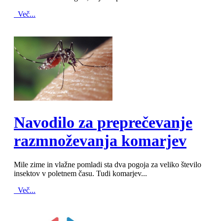
Več...
MOD_JTCS_VIEW_ARTICLE_LINK
MOD_JTCS_VIEW_FULL_IMAGE
Navodilo za preprečevanje
razmnoževanja komarjev
Mile zime in vlažne pomladi sta dva pogoja za veliko število
insektov v poletnem času. Tudi komarjev...
Več...