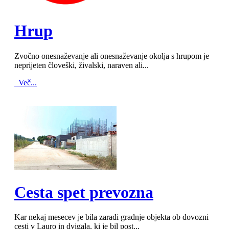
MOD_JTCS_VIEW_ARTICLE_LINK
MOD_JTCS_VIEW_FULL_IMAGE
Hrup
Zvočno onesnaževanje ali onesnaževanje okolja s hrupom je
neprijeten človeški, živalski, naraven ali...
Več...
MOD_JTCS_VIEW_ARTICLE_LINK
MOD_JTCS_VIEW_FULL_IMAGE
Cesta spet prevozna
Kar nekaj mesecev je bila zaradi gradnje objekta ob dovozni
cesti v Lauro in dvigala, ki je bil post...