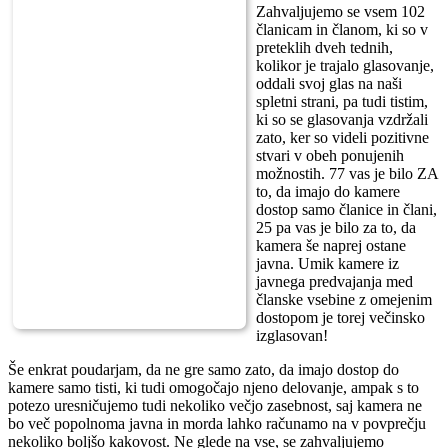
Zahvaljujemo se vsem 102
članicam in članom, ki so v
preteklih dveh tednih,
kolikor je trajalo glasovanje,
oddali svoj glas na naši
spletni strani, pa tudi tistim,
ki so se glasovanja vzdržali
zato, ker so videli pozitivne
stvari v obeh ponujenih
možnostih. 77 vas je bilo ZA
to, da imajo do kamere
dostop samo članice in člani,
25 pa vas je bilo za to, da
kamera še naprej ostane
javna. Umik kamere iz
javnega predvajanja med
članske vsebine z omejenim
dostopom je torej večinsko
izglasovan!
Še enkrat poudarjam, da ne gre samo zato, da imajo dostop do
kamere samo tisti, ki tudi omogočajo njeno delovanje, ampak s to
potezo uresničujemo tudi nekoliko večjo zasebnost, saj kamera ne
bo več popolnoma javna in morda lahko računamo na v povprečju
nekoliko boljšo kakovost. Ne glede na vse, se zahvaljujemo