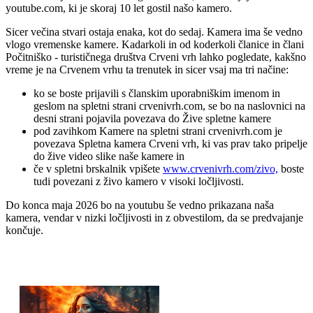
youtube.com, ki je skoraj 10 let gostil našo kamero.
Sicer večina stvari ostaja enaka, kot do sedaj. Kamera ima še vedno
vlogo vremenske kamere. Kadarkoli in od koderkoli članice in člani
Počitniško - turističnega društva Crveni vrh lahko pogledate, kakšno
vreme je na Crvenem vrhu ta trenutek in sicer vsaj ma tri načine:
ko se boste prijavili s članskim uporabniškim imenom in
geslom na spletni strani crvenivrh.com, se bo na naslovnici na
desni strani pojavila povezava do Žive spletne kamere
pod zavihkom Kamere na spletni strani crvenivrh.com je
povezava Spletna kamera Crveni vrh, ki vas prav tako pripelje
do žive video slike naše kamere in
če v spletni brskalnik vpišete
www.crvenivrh.com/zivo,
boste
tudi povezani z živo kamero v visoki ločljivosti.
Do konca maja 2026 bo na youtubu še vedno prikazana naša
kamera, vendar v nizki ločljivosti in z obvestilom, da se predvajanje
končuje.