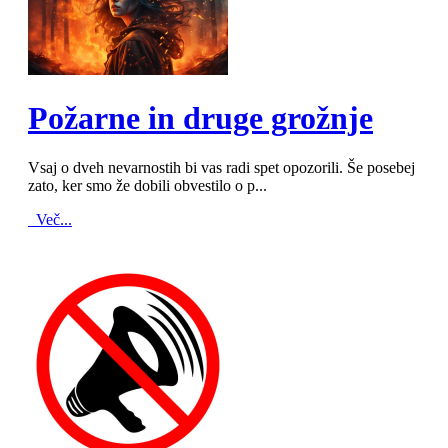
MOD_JTCS_VIEW_ARTICLE_LINK
MOD_JTCS_VIEW_FULL_IMAGE
Požarne in druge grožnje
Vsaj o dveh nevarnostih bi vas radi spet opozorili. Še posebej
zato, ker smo že dobili obvestilo o p...
Več...