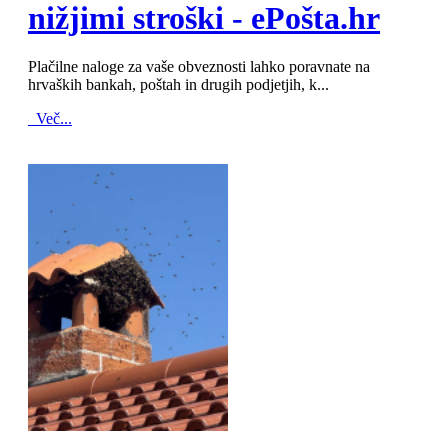
nižjimi stroški - ePošta.hr
Plačilne naloge za vaše obveznosti lahko poravnate na
hrvaških bankah, poštah in drugih podjetjih, k...
Več...
MOD_JTCS_VIEW_ARTICLE_LINK
MOD_JTCS_VIEW_FULL_IMAGE