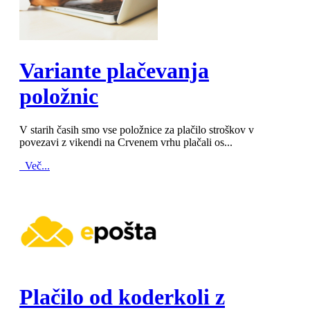
MOD_JTCS_VIEW_ARTICLE_LINK
MOD_JTCS_VIEW_FULL_IMAGE
Variante plačevanja
položnic
V starih časih smo vse položnice za plačilo stroškov v
povezavi z vikendi na Crvenem vrhu plačali os...
Več...
MOD_JTCS_VIEW_ARTICLE_LINK
MOD_JTCS_VIEW_FULL_IMAGE
Plačilo od koderkoli z