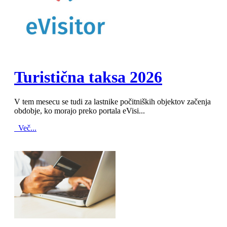
MOD_JTCS_VIEW_ARTICLE_LINK
MOD_JTCS_VIEW_FULL_IMAGE
Turistična taksa 2026
V tem mesecu se tudi za lastnike počitniških objektov začenja
obdobje, ko morajo preko portala eVisi...
Več...
MOD_JTCS_VIEW_ARTICLE_LINK
MOD_JTCS_VIEW_FULL_IMAGE