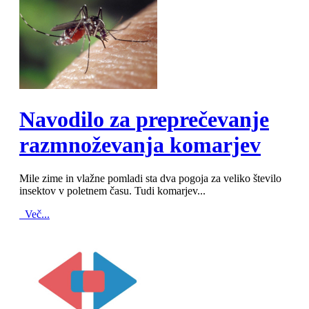
MOD_JTCS_VIEW_ARTICLE_LINK
MOD_JTCS_VIEW_FULL_IMAGE
Navodilo za preprečevanje
razmnoževanja komarjev
Mile zime in vlažne pomladi sta dva pogoja za veliko število
insektov v poletnem času. Tudi komarjev...
Več...