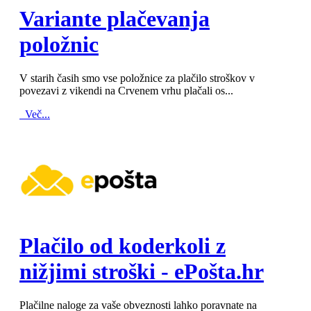
Variante plačevanja
položnic
V starih časih smo vse položnice za plačilo stroškov v
povezavi z vikendi na Crvenem vrhu plačali os...
Več...
MOD_JTCS_VIEW_ARTICLE_LINK
MOD_JTCS_VIEW_FULL_IMAGE
Plačilo od koderkoli z
nižjimi stroški - ePošta.hr
Plačilne naloge za vaše obveznosti lahko poravnate na