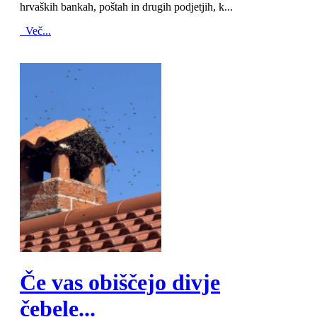
hrvaških bankah, poštah in drugih podjetjih, k...
Več...
MOD_JTCS_VIEW_ARTICLE_LINK
MOD_JTCS_VIEW_FULL_IMAGE
Če vas obiščejo divje
čebele...