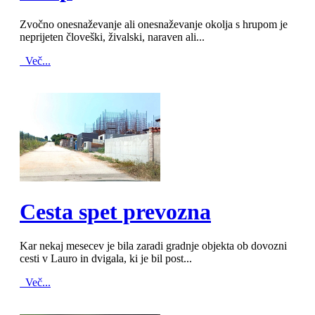
Zvočno onesnaževanje ali onesnaževanje okolja s hrupom je
neprijeten človeški, živalski, naraven ali...
Več...
MOD_JTCS_VIEW_ARTICLE_LINK
MOD_JTCS_VIEW_FULL_IMAGE
Cesta spet prevozna
Kar nekaj mesecev je bila zaradi gradnje objekta ob dovozni
cesti v Lauro in dvigala, ki je bil post...
Več...