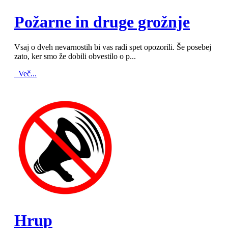
MOD_JTCS_VIEW_ARTICLE_LINK
MOD_JTCS_VIEW_FULL_IMAGE
Požarne in druge grožnje
Vsaj o dveh nevarnostih bi vas radi spet opozorili. Še posebej
zato, ker smo že dobili obvestilo o p...
Več...
MOD_JTCS_VIEW_ARTICLE_LINK
MOD_JTCS_VIEW_FULL_IMAGE
Hrup