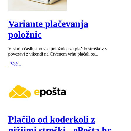
MOD_JTCS_VIEW_ARTICLE_LINK
MOD_JTCS_VIEW_FULL_IMAGE
Variante plačevanja
položnic
V starih časih smo vse položnice za plačilo stroškov v
povezavi z vikendi na Crvenem vrhu plačali os...
Več...
MOD_JTCS_VIEW_ARTICLE_LINK
MOD_JTCS_VIEW_FULL_IMAGE
Plačilo od koderkoli z
nižjimi stroški - ePošta.hr