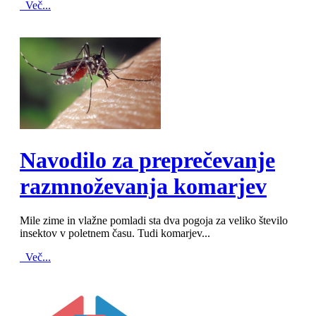
Več...
MOD_JTCS_VIEW_ARTICLE_LINK
MOD_JTCS_VIEW_FULL_IMAGE
Navodilo za preprečevanje
razmnoževanja komarjev
Mile zime in vlažne pomladi sta dva pogoja za veliko število
insektov v poletnem času. Tudi komarjev...
Več...