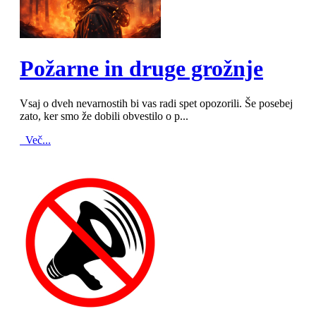
MOD_JTCS_VIEW_ARTICLE_LINK
MOD_JTCS_VIEW_FULL_IMAGE
Požarne in druge grožnje
Vsaj o dveh nevarnostih bi vas radi spet opozorili. Še posebej
zato, ker smo že dobili obvestilo o p...
Več...