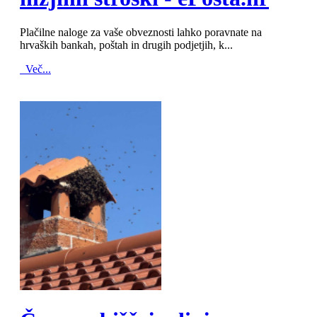
Plačilne naloge za vaše obveznosti lahko poravnate na
hrvaških bankah, poštah in drugih podjetjih, k...
Več...
MOD_JTCS_VIEW_ARTICLE_LINK
MOD_JTCS_VIEW_FULL_IMAGE