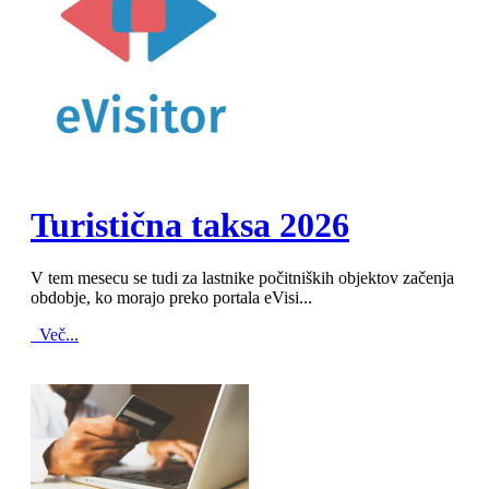
MOD_JTCS_VIEW_ARTICLE_LINK
MOD_JTCS_VIEW_FULL_IMAGE
Turistična taksa 2026
V tem mesecu se tudi za lastnike počitniških objektov začenja
obdobje, ko morajo preko portala eVisi...
Več...