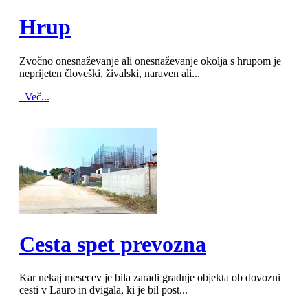
MOD_JTCS_VIEW_ARTICLE_LINK
MOD_JTCS_VIEW_FULL_IMAGE
Hrup
Zvočno onesnaževanje ali onesnaževanje okolja s hrupom je
neprijeten človeški, živalski, naraven ali...
Več...
MOD_JTCS_VIEW_ARTICLE_LINK
MOD_JTCS_VIEW_FULL_IMAGE
Cesta spet prevozna
Kar nekaj mesecev je bila zaradi gradnje objekta ob dovozni
cesti v Lauro in dvigala, ki je bil post...